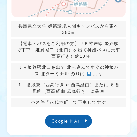
兵庫県立大学 姫路環境人間キャンパスから東へ
350m
【電車・バスをご利用の方】ＪＲ神戸線 姫路駅
で下車 姫路城口（北口）を出て神姫バスに乗車
（西高行き）約10分
ＪＲ姫路駅北口を出て 北へ進んですぐの神姫バ
ス 北ターミナル のりば
より
１１番系統（西高行きor 西高経由）または ６番
系統（西高経由 広峰行き）に乗車
バス停「八代本町」で下車してすぐ
Google MAP