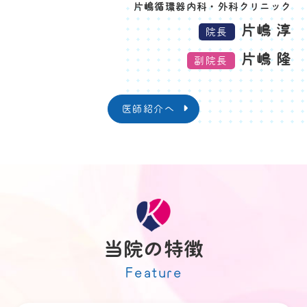
・発熱やせきなど、体調不良のある方
片嶋循環器内科・外科クリニック
について
片嶋 淳
院長
令和５年５月８日をもって、新型コロナウイルス
片嶋 隆
副院長
感染症はインフルエンザ感染症と同じ５類感染症
へ変更となりましたが、当クリニックでは、
発熱
やせきなどの症状がある方
は他の患者様との接触
医師紹介へ
を避けられるように、直接来院されずに、
前もっ
て必ずお電話で受診希望のご連絡
をお願いしま
す。
TEL：
079-281-0111
感染拡大防止のために来院時刻などを指定させて
いただくことがあります。
（＊当クリニックではコロナウイルスやインフル
エンザウイルスの抗原定性検査を行っておりま
当院の特徴
す。）
2024.06.01
お知らせ