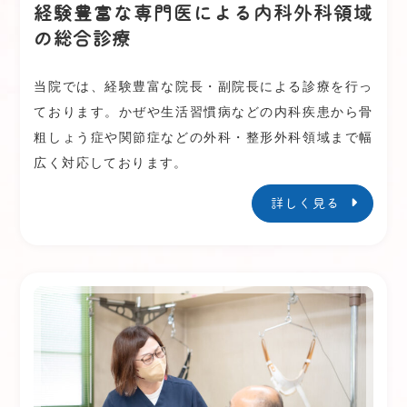
経験豊富な専門医による内科外科領域
一般名処方について、ご不明な点などがありまし
の総合診療
たら当クリニック職員までご相談ください。
ご理解ご協力のほどよろしくお願いいたします。
当院では、経験豊富な院長・副院長による診療を行っ
ております。かぜや生活習慣病などの内科疾患から骨
2023.04.04
お知らせ
粗しょう症や関節症などの外科・整形外科領域まで幅
医院名変更のお知らせ
広く対応しております。
昭和５８年の開業より４０年間にわたり 地域の
詳しく見る
皆様に支えられてきた片嶋外科ですが、この度、
令和５年４月１日をもちまして下記の通り医院名
を変更することとなりました。今後は医院名を新
たに、医療を通じて地域へ貢献できるよう なお
一層精励する決意です。何卒よろしくお願い致し
ます。
「片嶋循環器内科・外科クリニック」 へ名称変
更