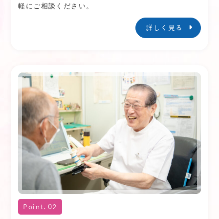
軽にご相談ください。
し、定期的に必要な情報提供やアドバイスを受
け、院内感染対策の向上に努めます。
詳しく見る
2024.01.15
お知らせ
＊一般名処方管理加算について
当クリニックでは、後発医薬品の使用促進を図る
とともに、医薬品の安定供給に向けた取り組みな
どを実施しています。
後発医薬品のある医薬品について、特定の医薬品
名を指定するのではなく、薬剤の成分をもとにし
た一般名処方（一般的な名称により処方箋を発行
すること）を行う場合があります。一般名処方に
よって特定の医薬品の供給が不足した場合であっ
ても、患者様に必要な医薬品が提供しやすくなり
Point.02
ます。