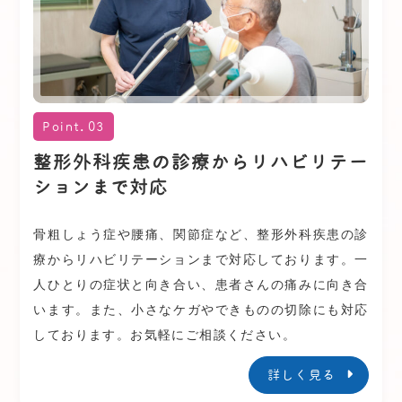
2022.10.15
お知らせ
医療情報・システム基盤整備体制充実
加算のお知らせ
Point.03
当クリニックは医療情報・システム基盤整備体制
整形外科疾患の診療からリハビリテー
充実加算の算定医療機関です。当クリニックで
ションまで対応
は、受付にオンライン資格確認を行う装置を整備
しており、これにより患者さまの受診歴、薬剤情
骨粗しょう症や腰痛、関節症など、整形外科疾患の診
報、特定健診情報その他必要な診療情報を取得・
療からリハビリテーションまで対応しております。一
活用して質の高い医療の提供に努めております。
人ひとりの症状と向き合い、患者さんの痛みに向き合
正確な情報を取得・活用するため、マイナンバー
います。また、小さなケガやできものの切除にも対応
カードの健康保険証利用にご協力をお願いいたし
しております。お気軽にご相談ください。
ます。
詳しく見る