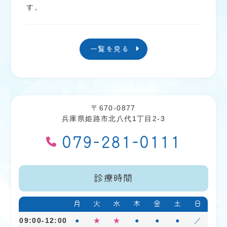
す。
2026.06.01
お知らせ
一覧を見る
電子的診療情報連携体制整備加算につ
いて
電子的診療情報連携体制整備加算について
当院は診察室等において、オンライン資格確認
〒670-0877
兵庫県姫路市北八代1丁目2-3
システムにより取得した診療情報等を活用して診
療を実施している保健医療機関です。マイナ保険
079-281-0111
証を推進する等、医療ＤＸを通じて質の高い医療
を提供できるよう取り組んでいます。また、算定
診療時間
した診療報酬の区分・項目の名称及びその点数又
は金額を記載した詳細な明細書を無料で交付して
月
火
水
木
金
土
日
います。
09:00-12:00
●
★
★
●
●
●
／