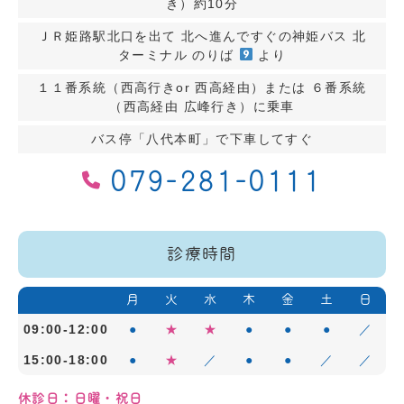
き）約10分
ＪＲ姫路駅北口を出て 北へ進んですぐの神姫バス 北
ターミナル のりば
より
１１番系統（西高行きor 西高経由）または ６番系統
（西高経由 広峰行き）に乗車
バス停「八代本町」で下車してすぐ
079-281-0111
診療時間
月
火
水
木
金
土
日
09:00-12:00
●
★
★
●
●
●
／
15:00-18:00
●
★
／
●
●
／
／
休診日：日曜・祝日