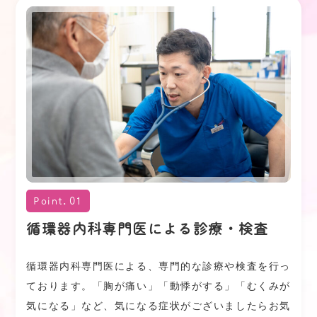
＊外来感染対策向上加算について
当クリニックは、院内感染防止対策として、必要
に応じて次のような取り組みを行っています。
感染管理者である副院長が中心となり、従業員全
員で院内感染対策を推進します。
院内感染対策の基本的考え方や関連知識の習得を
目的に、研修会を２回実施します。
感染性の高い疾患（インフルエンザや新型コロナ
ウイルス感染症など）が疑われる場合は、一般診
Point.01
療の方と導線を分けた診療スペースを確保して対
循環器内科専門医による診療・検査
応します。
標準的感染予防策を踏まえた院内感染対策マニュ
循環器内科専門医による、専門的な診療や検査を行っ
アルを作成し、従業員全員がそれに沿って院内感
ております。「胸が痛い」「動悸がする」「むくみが
染対策を推進していきます。
気になる」など、気になる症状がございましたらお気
感染対策に関して姫路市医師会と連携体制を構築