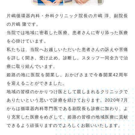
当クリニックでは、２０２４年２月よりWebサイ
トでの初診受付を開始しております。副院長外来
片嶋循環器内科・外科クリニック院長の片嶋 淳、副院長
の内科、循環器内科を初めて受診希望の方は、当
の片嶋 隆です。
クリニックのホームページにある
「WEB予約」
当院では地域に密着した医療、患者さんに寄り添った医療
（青色のバナー）をタップ
してお進みください。
を心掛けています。
＊発熱外来や、外科または整形外科を受診希望の
私たちは、当院へお越しいただいた患者さんの訴えや苦痛
方は、Web受付せず、まずお電話ください。
を詳しく聞き、受け止め、診断し、スタッフ一同全力で治
以下の患者さんも初診となりますので、Web受付
療に取り組んでいます。
をご利用ください。
姫路の地に医院を開業し、おかげさまで今春開業42周年
・診察券があっても、最後の受診から４ヶ月以上
を迎えることができました。
の期間があいている方
地域の皆様のかかりつけ医として親しまれるクリニックで
・診察券はあるが、ワクチン接種のみの受診であ
ありたいという思いで診療を続けております。2020年7月
った方
からは循環器内科専門医である副院長も診療に加わり、よ
り充実した医療をめざして、姫路の皆様の地域医療に貢献
2024.06.03
お知らせ
できるよう頑張りますのでよろしくお願いいたします。