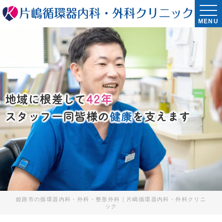
MENU
地域に根差して
42年
スタッフ一同皆様の
健康
を支えます
姫路市の循環器内科・外科・整形外科｜片嶋循環器内科・外科クリニ
ック