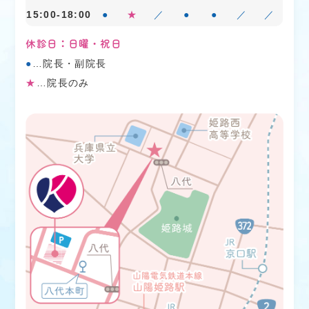
15:00-18:00
●
★
／
●
●
／
／
2025.10.01
お知らせ
院内の土足解禁
休診日：日曜・祝日
●
…院長・副院長
2025年8月より、感染予防の観点からスリッパの
★
…院長のみ
使用をやめ、くつを履き替える手間をなくすた
め、院内を
土足解禁
にいたしました。